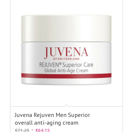
Juvena Rejuven Men Superior
overall anti-aging cream
Oorspronkelijke
Huidige
€
71.25
€
64.15