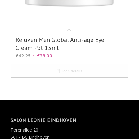
Rejuven Men Global Anti-age Eye
Cream Pot 15ml
Oorspronkelijke
Huidige
€
42.25
€
38.00
prijs
prijs
was:
is:
Toon details
€42.25.
€38.00.
SALON LEONIE EINDHOVEN
Torenallee 20
5617 BC Eindhoven