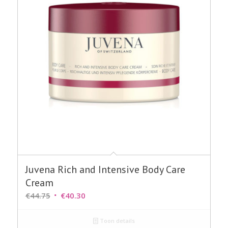
Juvena Rich and Intensive Body Care
Cream
Oorspronkelijke
Huidige
€
44.75
€
40.30
prijs
prijs
was:
is:
Toon details