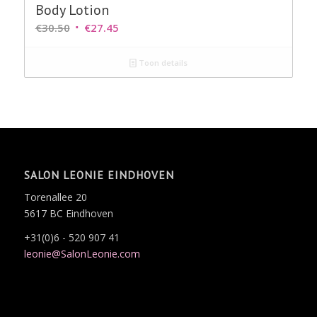
Body Lotion
Oorspronkelijke
Huidige
€
30.50
€
27.45
prijs
prijs
was:
is:
Toon details
€30.50.
€27.45.
SALON LEONIE EINDHOVEN
Torenallee 20
5617 BC Eindhoven
+31(0)6 - 520 907 41
leonie@SalonLeonie.com