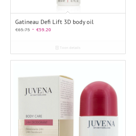
Gatineau Defi Lift 3D body oil
Oorspronkelijke
Huidige
€
65.75
€
59.20
prijs
prijs
was:
is:
Toon details
€65.75.
€59.20.