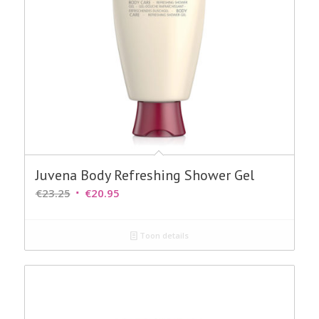
Juvena Body Refreshing Shower Gel
Oorspronkelijke
Huidige
€
23.25
€
20.95
prijs
prijs
was:
is:
Toon details
€23.25.
€20.95.