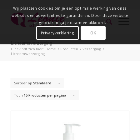
Wij plaatsen cookies om je een optimale werking van onze
websites en advertenties te garanderen. Door deze website
te gebruiken ga je daarmee akkoord.
Privacyverklaring
OK
Lichaamsverzorging
U bevindt zich hier:
Home
/
Producten
/
Verzorging
/
Lichaamsverzorging
Sorteer op
Standaard
Toon
15 Producten per pagina