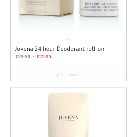
Juvena 24 hour Deodorant roll-on
Oorspronkelijke
Huidige
€
25.50
€
22.95
prijs
prijs
was:
is:
Toon details
€25.50.
€22.95.