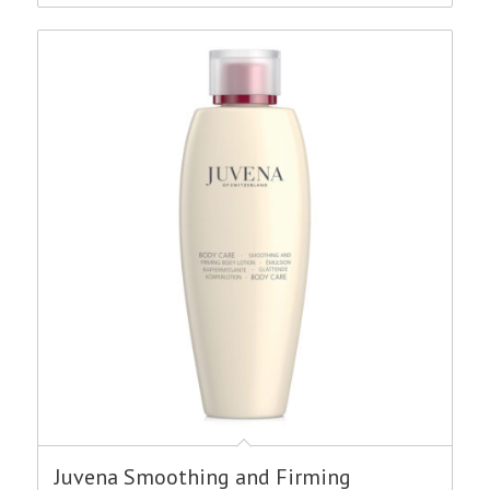
€44.75.
€40.30.
Juvena Smoothing and Firming