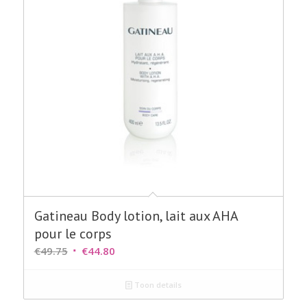
Gatineau Body lotion, lait aux AHA
pour le corps
Oorspronkelijke
Huidige
€
49.75
€
44.80
prijs
prijs
was:
is:
Toon details
€49.75.
€44.80.