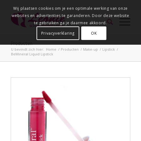
Wij plaatsen cookies om je een optimale werking van onze
websites en advertenties te garanderen. Door deze website
te gebruiken ga je daarmee akkoord.
Privacyverklaring
OK
Producten
U bevindt zich hier:
Home
/
Producten
/
Make-up
/
Lipstick
/
BeMineral Liquid Lipstick