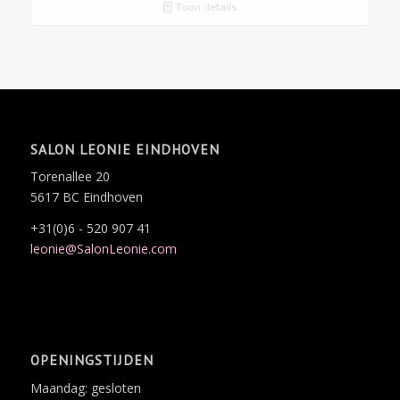
was:
is:
Toon details
€71.75.
€64.60.
SALON LEONIE EINDHOVEN
Torenallee 20
5617 BC Eindhoven
+31(0)6 - 520 907 41
leonie@SalonLeonie.com
OPENINGSTIJDEN
Maandag: gesloten