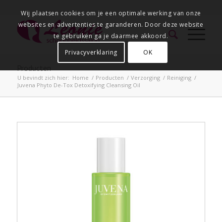
Wij plaatsen cookies om je een optimale werking van onze
websites en advertenties te garanderen. Door deze website
te gebruiken ga je daarmee akkoord.
Privacyverklaring
OK
Producten
U bevindt zich hier:
Home
/
Producten
/
Verzorging
/
Reiniging
/
Juvena Phyto De-Tox Detoxifying Cleansing Oil