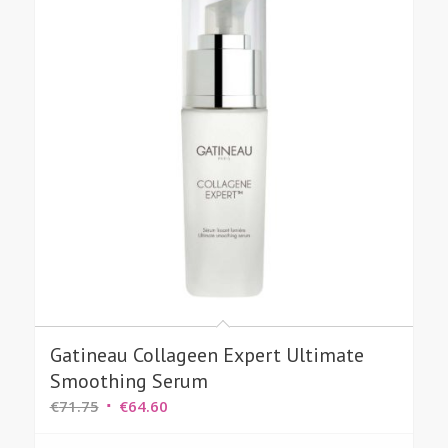
Gatineau Collageen Expert Ultimate
Smoothing Serum
Oorspronkelijke
Huidige
€
71.75
€
64.60
prijs
prijs