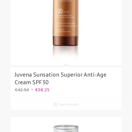
Juvena Sunsation Superior Anti-Age
Cream SPF30
Oorspronkelijke
Huidige
€
42.50
€
38.25
prijs
prijs
was:
is:
Toon details
€42.50.
€38.25.