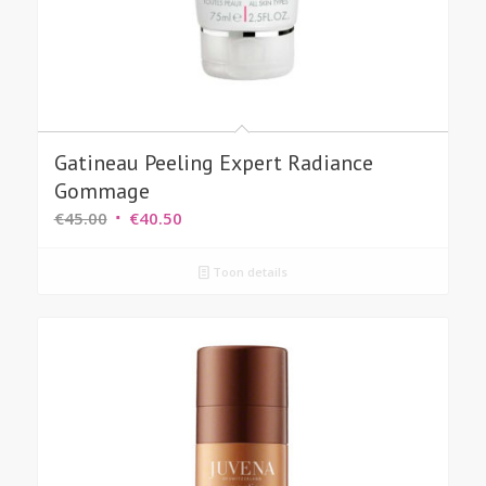
Gatineau Peeling Expert Radiance
Gommage
Oorspronkelijke
Huidige
€
45.00
€
40.50
prijs
prijs
was:
is:
Toon details
€45.00.
€40.50.