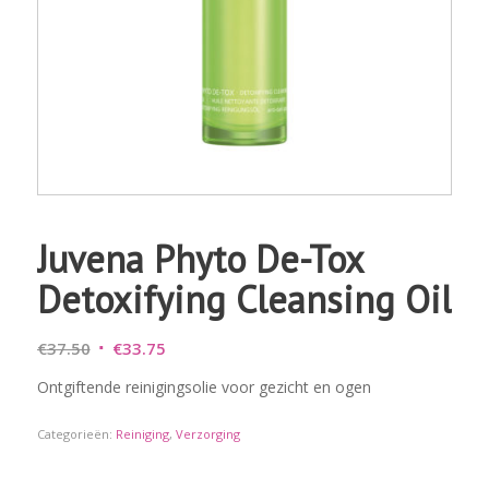
Juvena Phyto De-Tox
Detoxifying Cleansing Oil
Oorspronkelijke
Huidige
€
37.50
€
33.75
prijs
prijs
Ontgiftende reinigingsolie voor gezicht en ogen
was:
is:
€37.50.
€33.75.
Categorieën:
Reiniging
,
Verzorging