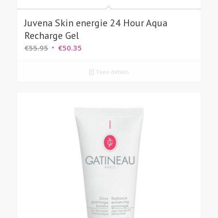
Juvena Skin energie 24 Hour Aqua
Recharge Gel
Oorspronkelijke
Huidige
€
55.95
€
50.35
prijs
prijs
was:
is:
Toon details
€55.95.
€50.35.